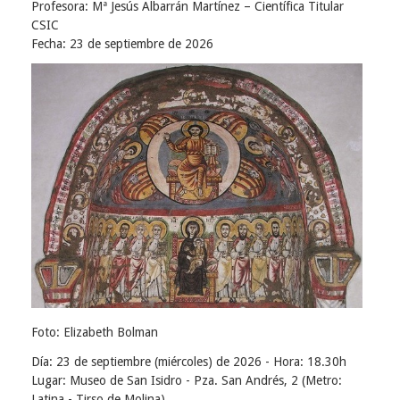
Profesora:
Mª Jesús Albarrán Martínez – Científica Titular
Usuario
CSIC
Fecha: 23 de septiembre de 2026
Foto:
Elizabeth Bolman
Día: 23 de septiembre (miércoles) de 2026 -
Hora: 18.30h
Lugar: Museo de San Isidro - Pza. San Andrés, 2 (Metro:
Latina - Tirso de Molina)