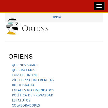
Pasar
Inicio
Navegación
al
Sobrescribir
contenido
Principal
Enlaces
principal
De
Ayuda
ORIENS
A
La
QUIÉNES SOMOS
QUÉ HACEMOS
Navegación
CURSOS ONLINE
VÍDEOS de CONFERENCIAS
BIBLIOGRAFÍA
ENLACES RECOMENDADOS
POLÍTICA DE PRIVACIDAD
ESTATUTOS
COLABORADORES