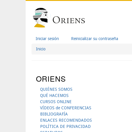
Pasar
Navegación
al
contenido
Principal
principal
Iniciar sesión
(solapa
Reinicializar su contraseña
Solapas
activa)
Inicio
Sobrescribir
Principales
Enlaces
De
ORIENS
Ayuda
QUIÉNES SOMOS
A
QUÉ HACEMOS
CURSOS ONLINE
La
VÍDEOS de CONFERENCIAS
BIBLIOGRAFÍA
Navegación
ENLACES RECOMENDADOS
POLÍTICA DE PRIVACIDAD