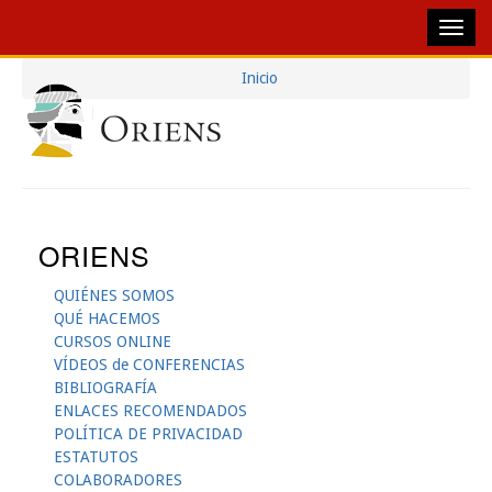
Pasar
Inicio
Navegación
al
Sobrescribir
contenido
Principal
Enlaces
principal
De
Ayuda
ORIENS
A
La
QUIÉNES SOMOS
QUÉ HACEMOS
Navegación
CURSOS ONLINE
VÍDEOS de CONFERENCIAS
BIBLIOGRAFÍA
ENLACES RECOMENDADOS
POLÍTICA DE PRIVACIDAD
ESTATUTOS
COLABORADORES