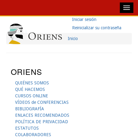
Pasar
Iniciar sesión
(solapa
Navegación
Solapas
al
activa)
Reinicializar su contraseña
contenido
Principal
Principales
principal
Inicio
Sobrescribir
Enlaces
De
ORIENS
Ayuda
QUIÉNES SOMOS
A
QUÉ HACEMOS
CURSOS ONLINE
La
VÍDEOS de CONFERENCIAS
BIBLIOGRAFÍA
Navegación
ENLACES RECOMENDADOS
POLÍTICA DE PRIVACIDAD
ESTATUTOS
COLABORADORES