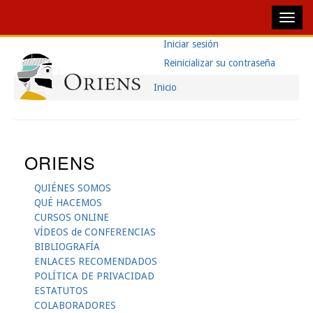
Pasar
Iniciar sesión
(solapa
Navegación
Solapas
al
activa)
Reinicializar su contraseña
contenido
Principal
Principales
principal
Inicio
Sobrescribir
Enlaces
De
ORIENS
Ayuda
QUIÉNES SOMOS
A
QUÉ HACEMOS
CURSOS ONLINE
La
VÍDEOS de CONFERENCIAS
BIBLIOGRAFÍA
Navegación
ENLACES RECOMENDADOS
POLÍTICA DE PRIVACIDAD
ESTATUTOS
COLABORADORES